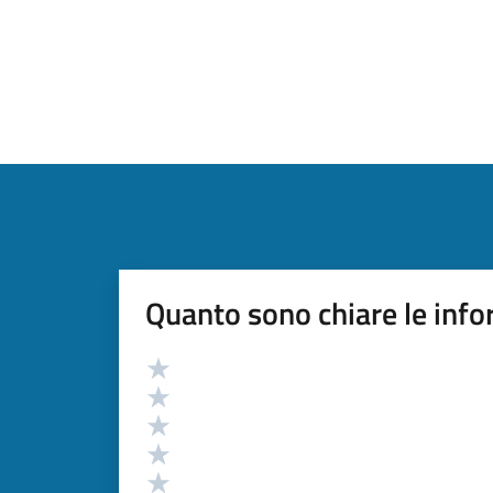
Quanto sono chiare le info
Valutazione
Valuta 5 stelle su 5
Valuta 4 stelle su 5
Valuta 3 stelle su 5
Valuta 2 stelle su 5
Valuta 1 stelle su 5