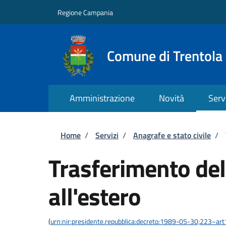
Salta al contenuto principale
Skip to footer content
Regione Campania
Comune di Trentola
Amministrazione
Novità
Serv
Briciole di pane
Home
/
Servizi
/
Anagrafe e stato civile
/
Trasferimento del
all'estero
(
urn:nir:presidente.repubblica:decreto:1989-05-30;223~ar