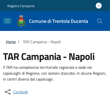
Salta al contenuto principale
Skip to footer content
Regione Campania
Comune di Trentola Ducenta
Briciole di pane
Home
/
TAR Campania - Napoli
TAR Campania - Napoli
Il TAR ha competenza territoriale regionale e sede nei
capoluoghi di Regione, con sezioni staccate, in alcune Regioni,
in centri diversi dal capoluogo.
Condividi