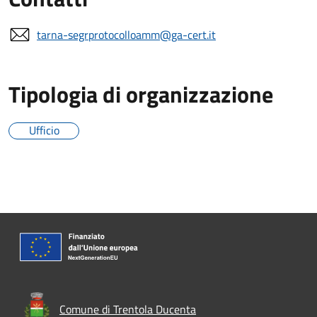
tarna-segrprotocolloamm@ga-cert.it
Tipologia di organizzazione
Ufficio
Comune di Trentola Ducenta