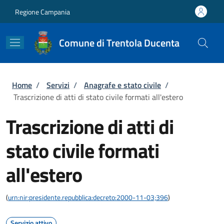
Salta al contenuto principale
Skip to footer content
Regione Campania
Comune di Trentola Ducenta
Briciole di pane
Home
/
Servizi
/
Anagrafe e stato civile
/
Trascrizione di atti di stato civile formati all'estero
Trascrizione di atti di
stato civile formati
all'estero
(
urn:nir:presidente.repubblica:decreto:2000-11-03;396
)
Servizio attivo