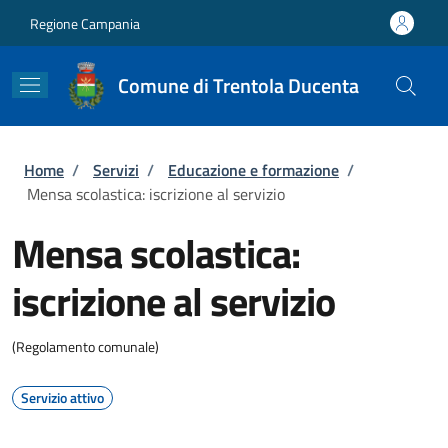
Salta al contenuto principale
Skip to footer content
Regione Campania
Comune di Trentola Ducenta
Briciole di pane
Home
/
Servizi
/
Educazione e formazione
/
Mensa scolastica: iscrizione al servizio
Mensa scolastica:
iscrizione al servizio
(Regolamento comunale)
Servizio attivo