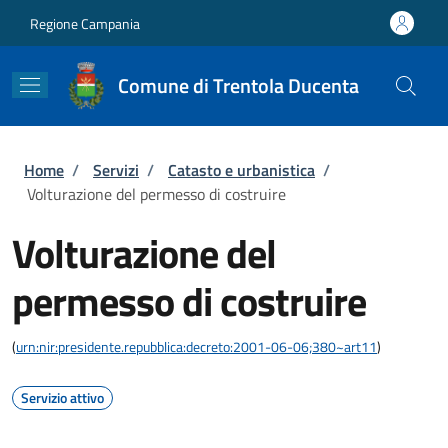
Salta al contenuto principale
Skip to footer content
Regione Campania
Comune di Trentola Ducenta
Briciole di pane
Home
/
Servizi
/
Catasto e urbanistica
/
Volturazione del permesso di costruire
Volturazione del
permesso di costruire
(
urn:nir:presidente.repubblica:decreto:2001-06-06;380~art11
)
Servizio attivo