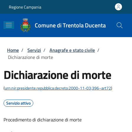
Salta al contenuto principale
Skip to footer content
Regione Campania
Comune di Trentola Ducenta
Briciole di pane
Home
/
Servizi
/
Anagrafe e stato civile
/
Dichiarazione di morte
Dichiarazione di morte
(
urn:nir:presidente.repubblica:decreto:2000-11-03;396~art72
)
Servizio attivo
Procedimento di dichiarazione di morte