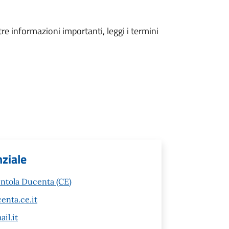
tre informazioni importanti, leggi i termini
nziale
entola Ducenta (CE)
enta.ce.it
il.it