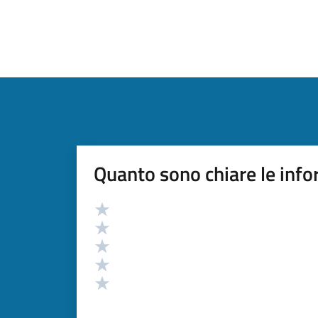
Quanto sono chiare le info
Valutazione
Valuta 5 stelle su 5
Valuta 4 stelle su 5
Valuta 3 stelle su 5
Valuta 2 stelle su 5
Valuta 1 stelle su 5