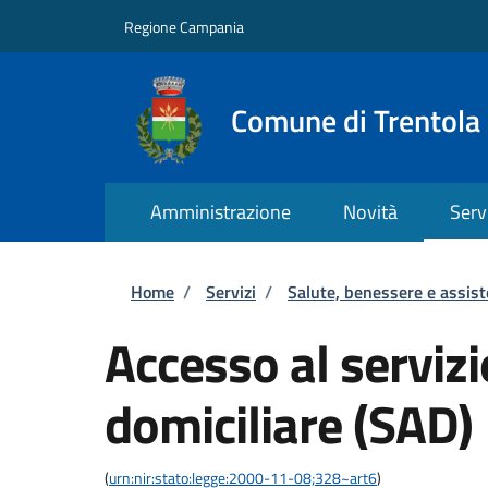
Salta al contenuto principale
Skip to footer content
Regione Campania
Comune di Trentola
Amministrazione
Novità
Serv
Briciole di pane
Home
/
Servizi
/
Salute, benessere e assis
Accesso al servizi
domiciliare (SAD)
(
urn:nir:stato:legge:2000-11-08;328~art6
)