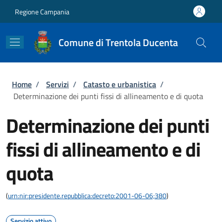
Salta al contenuto principale
Skip to footer content
Regione Campania
Comune di Trentola Ducenta
Briciole di pane
Home
/
Servizi
/
Catasto e urbanistica
/
Determinazione dei punti fissi di allineamento e di quota
Determinazione dei punti
fissi di allineamento e di
quota
(
urn:nir:presidente.repubblica:decreto:2001-06-06;380
)
Servizio attivo