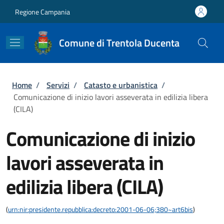
Salta al contenuto principale
Skip to footer content
Regione Campania
Comune di Trentola Ducenta
Briciole di pane
Home
/
Servizi
/
Catasto e urbanistica
/
Comunicazione di inizio lavori asseverata in edilizia libera
(CILA)
Comunicazione di inizio
lavori asseverata in
edilizia libera (CILA)
(
urn:nir:presidente.repubblica:decreto:2001-06-06;380~art6bis
)