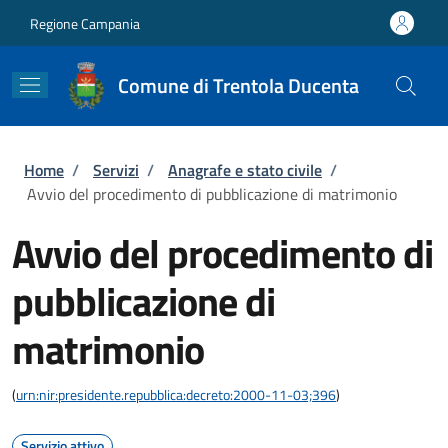
Salta al contenuto principale
Skip to footer content
Regione Campania
Comune di Trentola Ducenta
Briciole di pane
Home
/
Servizi
/
Anagrafe e stato civile
/
Avvio del procedimento di pubblicazione di matrimonio
Avvio del procedimento di
pubblicazione di
matrimonio
(
urn:nir:presidente.repubblica:decreto:2000-11-03;396
)
Servizio attivo