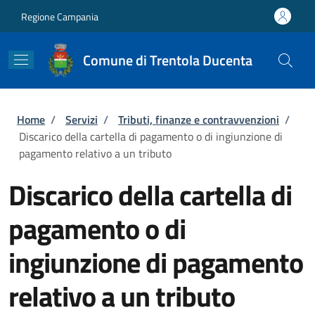
Salta al contenuto principale
Skip to footer content
Regione Campania
Comune di Trentola Ducenta
Briciole di pane
Home
/
Servizi
/
Tributi, finanze e contravvenzioni
/
Discarico della cartella di pagamento o di ingiunzione di
pagamento relativo a un tributo
Discarico della cartella di
pagamento o di
ingiunzione di pagamento
relativo a un tributo