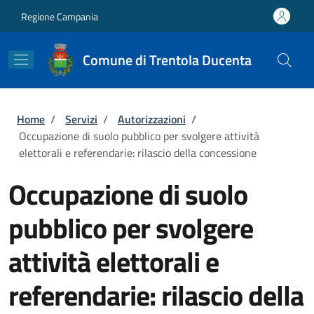
Salta al contenuto principale
Skip to footer content
Regione Campania
Comune di Trentola Ducenta
Briciole di pane
Home
/
Servizi
/
Autorizzazioni
/
Occupazione di suolo pubblico per svolgere attività
elettorali e referendarie: rilascio della concessione
Occupazione di suolo
pubblico per svolgere
attività elettorali e
referendarie: rilascio della