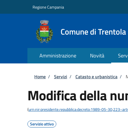
Salta al contenuto principale
Skip to footer content
Regione Campania
Comune di Trentola
Amministrazione
Novità
Serv
Briciole di pane
Home
/
Servizi
/
Catasto e urbanistica
/
M
Modifica della nu
(
urn:nir:presidente.repubblica:decreto:1989-05-30;223~ar
Servizio attivo