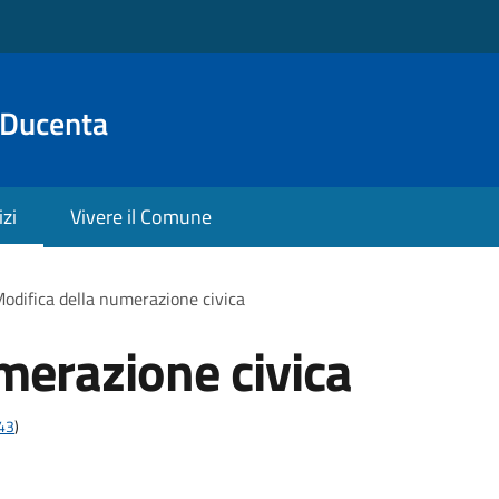
 Ducenta
izi
Vivere il Comune
odifica della numerazione civica
merazione civica
t43
)