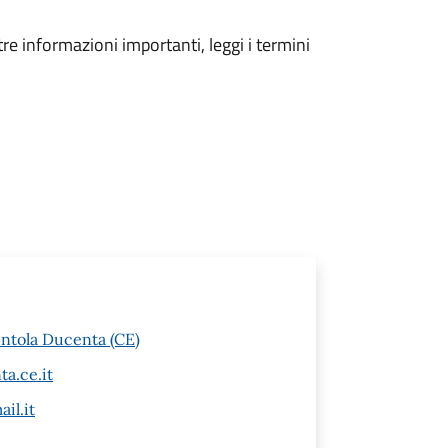
tre informazioni importanti, leggi i termini
entola Ducenta (CE)
a.ce.it
il.it