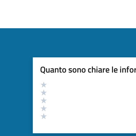
Quanto sono chiare le info
Valutazione
Valuta 5 stelle su 5
Valuta 4 stelle su 5
Valuta 3 stelle su 5
Valuta 2 stelle su 5
Valuta 1 stelle su 5