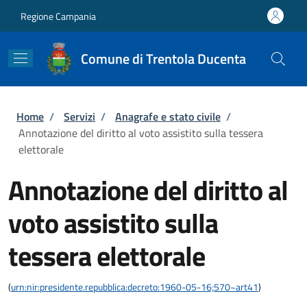
Salta al contenuto principale
Skip to footer content
Regione Campania
Comune di Trentola Ducenta
Briciole di pane
Home
/
Servizi
/
Anagrafe e stato civile
/
Annotazione del diritto al voto assistito sulla tessera
elettorale
Annotazione del diritto al
voto assistito sulla
tessera elettorale
(
urn:nir:presidente.repubblica:decreto:1960-05-16;570~art41
)