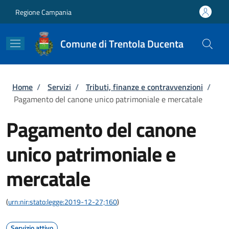
Salta al contenuto principale
Skip to footer content
Regione Campania
Comune di Trentola Ducenta
Briciole di pane
Home
/
Servizi
/
Tributi, finanze e contravvenzioni
/
Pagamento del canone unico patrimoniale e mercatale
Pagamento del canone
unico patrimoniale e
mercatale
(
urn:nir:stato:legge:2019-12-27;160
)
Servizio attivo