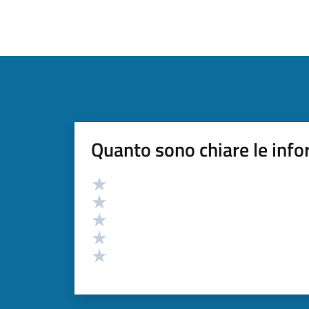
Quanto sono chiare le info
Valutazione
Valuta 5 stelle su 5
Valuta 4 stelle su 5
Valuta 3 stelle su 5
Valuta 2 stelle su 5
Valuta 1 stelle su 5