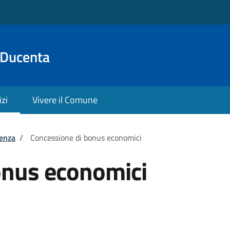
 Ducenta
izi
Vivere il Comune
tenza
/
Concessione di bonus economici
onus economici