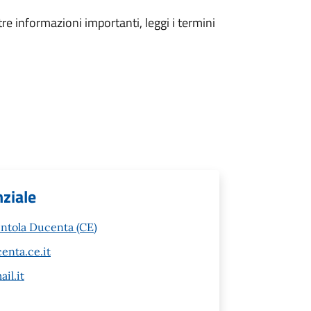
tre informazioni importanti, leggi i termini
nziale
entola Ducenta (CE)
enta.ce.it
il.it