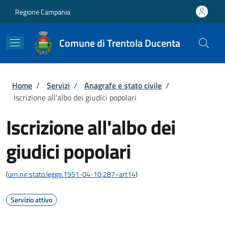
Salta al contenuto principale
Skip to footer content
Regione Campania
Comune di Trentola Ducenta
Briciole di pane
Home
/
Servizi
/
Anagrafe e stato civile
/
Iscrizione all'albo dei giudici popolari
Iscrizione all'albo dei
giudici popolari
(
urn:nir:stato:legge:1951-04-10;287~art14
)
Servizio attivo