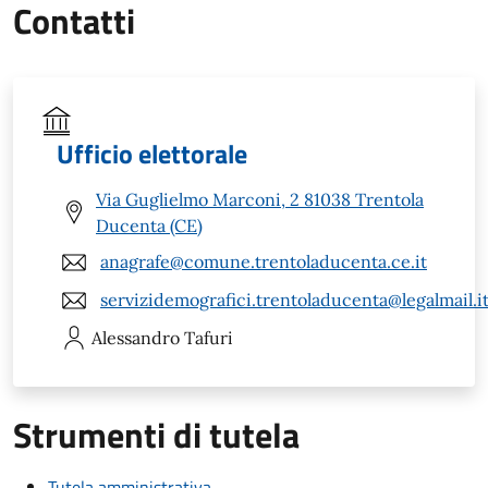
Contatti
Ufficio elettorale
Via Guglielmo Marconi, 2 81038 Trentola
Ducenta (CE)
anagrafe@comune.trentoladucenta.ce.it
servizidemografici.trentoladucenta@legalmail.i
Alessandro
Tafuri
Strumenti di tutela
Tutela amministrativa