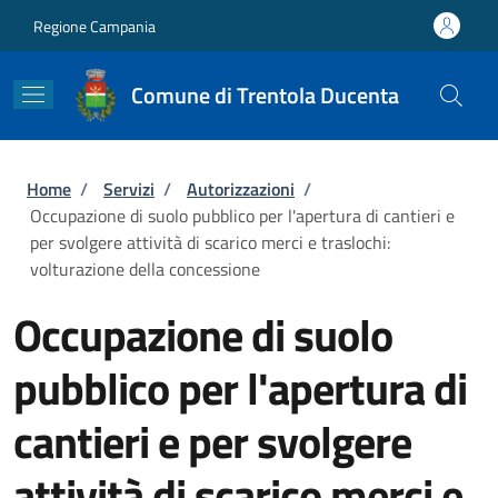
Salta al contenuto principale
Skip to footer content
Regione Campania
Comune di Trentola Ducenta
Briciole di pane
Home
/
Servizi
/
Autorizzazioni
/
Occupazione di suolo pubblico per l'apertura di cantieri e
per svolgere attività di scarico merci e traslochi:
volturazione della concessione
Occupazione di suolo
pubblico per l'apertura di
cantieri e per svolgere
attività di scarico merci e