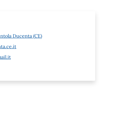
entola Ducenta (CE)
a.ce.it
il.it