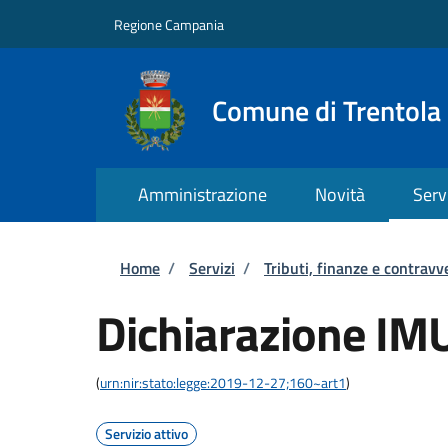
Salta al contenuto principale
Skip to footer content
Regione Campania
Comune di Trentola
Amministrazione
Novità
Serv
Briciole di pane
Home
/
Servizi
/
Tributi, finanze e contravv
Dichiarazione IM
(
urn:nir:stato:legge:2019-12-27;160~art1
)
Servizio attivo