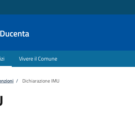
 Ducenta
izi
Vivere il Comune
enzioni
/
Dichiarazione IMU
U