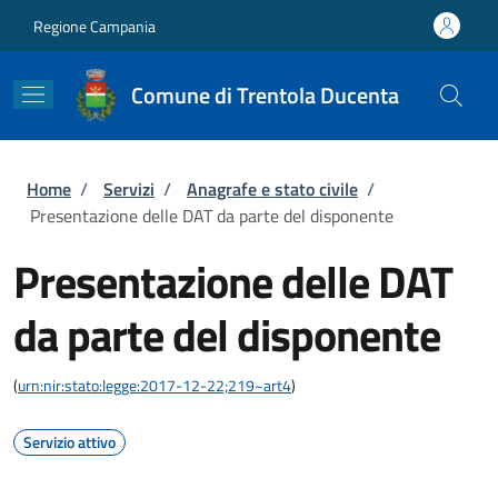
Salta al contenuto principale
Skip to footer content
Regione Campania
Comune di Trentola Ducenta
Briciole di pane
Home
/
Servizi
/
Anagrafe e stato civile
/
Presentazione delle DAT da parte del disponente
Presentazione delle DAT
da parte del disponente
(
urn:nir:stato:legge:2017-12-22;219~art4
)
Servizio attivo