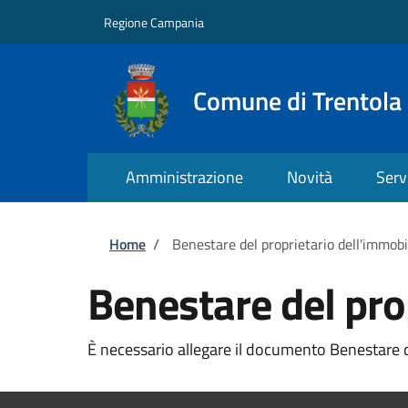
Salta al contenuto principale
Skip to footer content
Regione Campania
Comune di Trentola
Amministrazione
Novità
Serv
Briciole di pane
Home
/
Benestare del proprietario dell'immobi
Benestare del pro
È necessario allegare il documento Benestare de