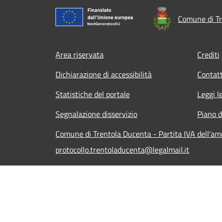
Comune di Tr
Footer menu
Area riservata
Crediti
Dichiarazione di accessibilità
Contatt
Statistiche del portale
Leggi l
Segnalazione disservizio
Piano d
Comune di Trentola Ducenta - Partita IVA dell'a
protocollo.trentoladucenta@legalmail.it