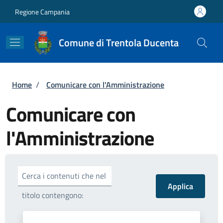
Salta al contenuto principale
Skip to footer content
Regione Campania
Comune di Trentola Ducenta
Briciole di pane
Home
/
Comunicare con l'Amministrazione
Comunicare con
l'Amministrazione
Cerca i contenuti che nel
titolo contengono: